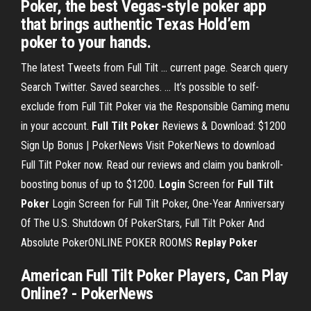
Poker, the best Vegas-style poker app
that brings authentic Texas Hold’em
poker to your hands.
The latest Tweets from Full Tilt ... current page. Search query
Search Twitter. Saved searches. ... It’s possible to self-
exclude from Full Tilt Poker via the Responsible Gaming menu
in your account.
Full Tilt
Poker
Reviews & Download: $1200
Sign Up Bonus | PokerNews Visit PokerNews to download
Full Tilt Poker now. Read our reviews and claim you bankroll-
boosting bonus of up to $1200.
Login
Screen for
Full
Tilt
Poker
Login Screen for Full Tilt Poker, One-Year Anniversary
Of The U.S. Shutdown Of PokerStars, Full Tilt Poker And
Absolute PokerONLINE POKER ROOMS
Replay Poker
American Full Tilt Poker Players, Can Play
Online? - PokerNews