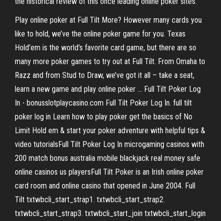
the historical review of this once leading online poker sites.
Play online poker at Full Tilt More? However many cards you
like to hold, we’ve the online poker game for you. Texas
Hold’em is the world’s favorite card game, but there are so
many more poker games to try out at Full Tilt. From Omaha to
Razz and from Stud to Draw, we’ve got it all – take a seat,
learn a new game and play online poker … Full Tilt Poker Log
In - bonusslotplaycasino.com Full Tilt Poker Log In. full tilt
poker log in Learn how to play poker get the basics of No
Limit Hold em & start your poker adventure with helpful tips &
video tutorialsFull Tilt Poker Log In microgaming casinos with
200 match bonus australia mobile blackjack real money safe
online casinos us playersFull Tilt Poker is an Irish online poker
card room and online casino that opened in June 2004. Full
Tilt txtwbcli_start_strap1. txtwbcli_start_strap2.
txtwbcli_start_strap3. txtwbcli_start_join txtwbcli_start_login