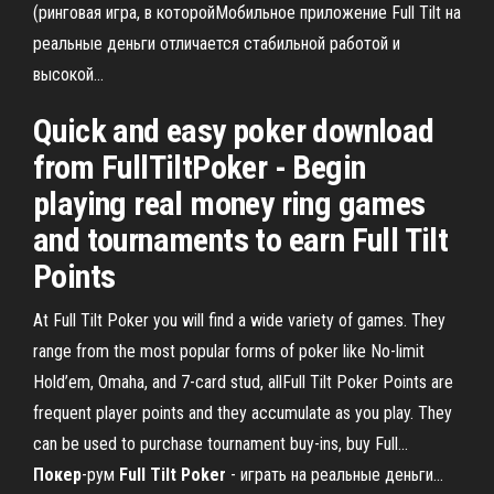
(ринговая игра, в которойМобильное приложение Full Tilt на
реальные деньги отличается стабильной работой и
высокой...
Quick and easy poker download
from FullTiltPoker - Begin
playing real money ring games
and tournaments to earn Full Tilt
Points
At Full Tilt Poker you will find a wide variety of games. They
range from the most popular forms of poker like No-limit
Hold’em, Omaha, and 7-card stud, allFull Tilt Poker Points are
frequent player points and they accumulate as you play. They
can be used to purchase tournament buy-ins, buy Full...
Покер
-рум
Full
Tilt
Poker
- играть на реальные деньги…