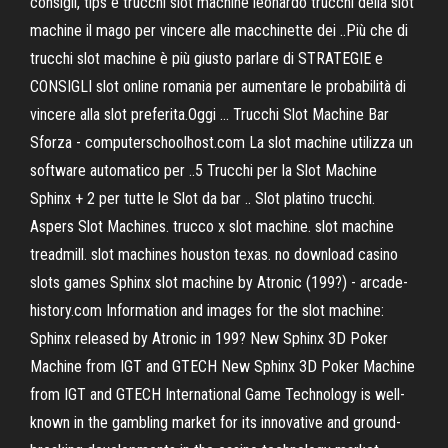
consigli, tips e trucchi slot machine leonardo trucchi della slot
machine il mago per vincere alle macchinette dei ..Più che di
trucchi slot machine è più giusto parlare di STRATEGIE e
CONSIGLI slot online romania per aumentare le probabilità di
vincere alla slot preferita.Oggi ... Trucchi Slot Machine Bar
Sforza - computerschoolhost.com La slot machine utilizza un
software automatico per ..5 Trucchi per la Slot Machine
Sphinx + 2 per tutte le Slot da bar .. Slot platino trucchi.
Aspers Slot Machines. trucco x slot machine. slot machine
treadmill. slot machines houston texas. no download casino
slots games Sphinx slot machine by Atronic (199?) - arcade-
history.com Information and images for the slot machine:
Sphinx released by Atronic in 199? New Sphinx 3D Poker
Machine from IGT and GTECH New Sphinx 3D Poker Machine
from IGT and GTECH International Game Technology is well-
known in the gambling market for its innovative and ground-