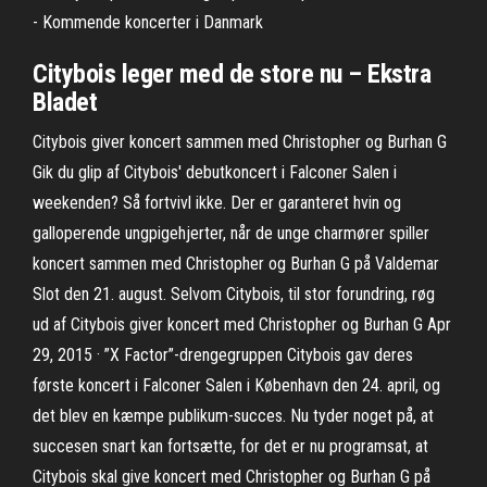
- Kommende koncerter i Danmark
Citybois leger med de store nu – Ekstra
Bladet
Citybois giver koncert sammen med Christopher og Burhan G
Gik du glip af Citybois' debutkoncert i Falconer Salen i
weekenden? Så fortvivl ikke. Der er garanteret hvin og
galloperende ungpigehjerter, når de unge charmører spiller
koncert sammen med Christopher og Burhan G på Valdemar
Slot den 21. august. Selvom Citybois, til stor forundring, røg
ud af Citybois giver koncert med Christopher og Burhan G Apr
29, 2015 · ”X Factor”-drengegruppen Citybois gav deres
første koncert i Falconer Salen i København den 24. april, og
det blev en kæmpe publikum-succes. Nu tyder noget på, at
succesen snart kan fortsætte, for det er nu programsat, at
Citybois skal give koncert med Christopher og Burhan G på