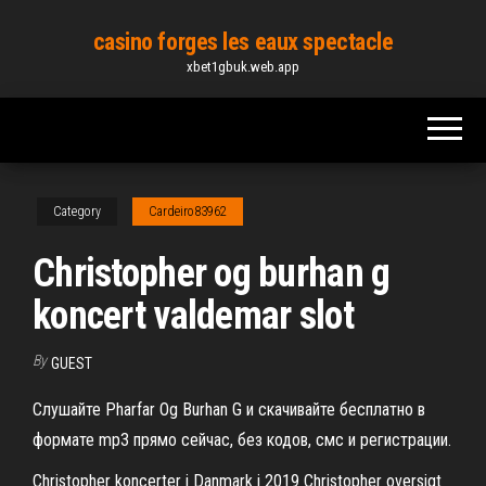
Skip
casino forges les eaux spectacle
to
xbet1gbuk.web.app
the
content
Category
Cardeiro83962
Christopher og burhan g
koncert valdemar slot
By
GUEST
Слушайте Pharfar Og Burhan G и скачивайте бесплатно в
формате mp3 прямо сейчас, без кодов, смс и регистрации.
Christopher koncerter i Danmark i 2019 Christopher oversigt